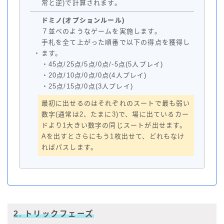
常と逆)で計算されます。
ドミノ(オプションルール)
７並べのようなゲームを実施します。
手札を全て上がった順番で以下の得点を獲得し
・
ます。
・45点/25点/5点/0点/-5点(5人プレイ)
・20点/10点/0点/0点(4人プレイ)
・25点/15点/0点(3人プレイ)
最初に出せるのはそれぞれのスートで最も弱い
数字(通常は2、たまに3)で、場に出ているカー
ドより1大きい数字の同じスートが出せます。
Aを出すとさらにもう1枚出せて、どれもなけ
ればパスします。
2. トリックフェーズ