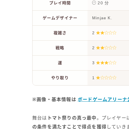
プレイ時間
20 分
ゲームデザイナー
Minjae K.
複雑さ
2
戦略
2
運
3
やり取り
1
※画像・基本情報は
ボードゲームアリーナ
舞台は
トマト祭りの真っ最中
。プレイヤー
の条件を満たすことで得点を獲得
していき