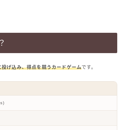
は？
に投げ込み、得点を競うカードゲーム
です。
s)