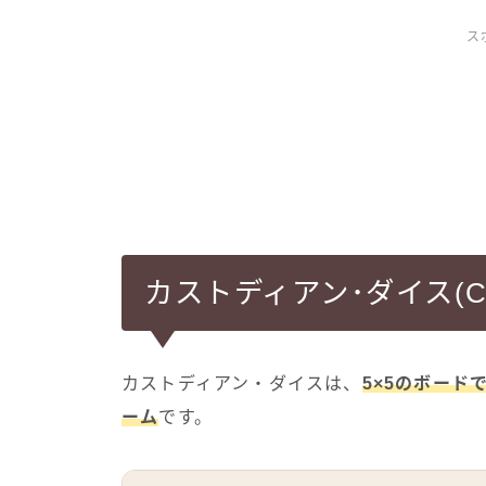
ス
カストディアン･ダイス(Cust
カストディアン・ダイスは、
5×5のボード
ーム
です。