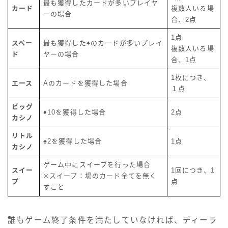
最も獲得したカードが多いプレイヤ
カード
複数人いる場
ーの場合
合、2点
1点
スペー
最も獲得した♠のカードが多いプレイ
複数人いる場
ド
ヤーの場合
合、1点
1枚につき、
エース
Aのカードを獲得した場合
１点
ビッグ
♦10を獲得した場合
2点
カシノ
リトル
♠2を獲得した場合
1点
カシノ
ゲーム中にスイーブを行った場合
スイー
1回につき、1
※スイーブ：場のカード全てを無く
プ
点
すこと
誰もゲーム終了条件を満たしていなければ、ディーラ