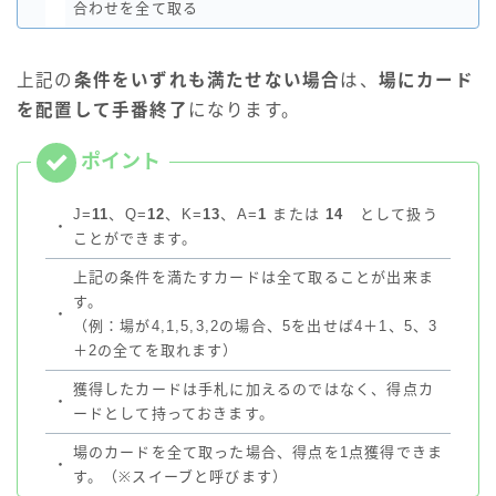
合わせを全て取る
上記の
条件をいずれも満たせない場合
は、
場にカード
を配置して手番終了
になります。
J=
11
、Q=
12
、K=
13
、A=
1
または
14
として扱う
・
ことができます。
上記の条件を満たすカードは全て取ることが出来ま
す。
・
（例：場が4,1,5,3,2の場合、5を出せば4＋1、5、3
＋2の全てを取れます）
獲得したカードは手札に加えるのではなく、得点カ
・
ードとして持っておきます。
場のカードを全て取った場合、得点を1点獲得できま
・
す。（※スイーブと呼びます）