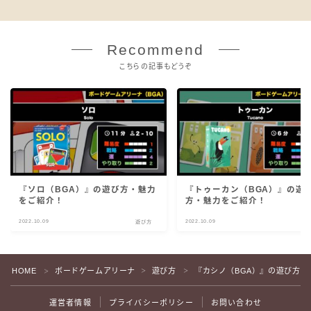
Recommend
こちらの記事もどうぞ
『ソロ（BGA）』の遊び方・魅力
『トゥーカン（BGA）』の遊
をご紹介！
方・魅力をご紹介！
2022.10.09
2022.10.09
遊び方
遊
HOME
ボードゲームアリーナ
遊び方
『カシノ（BGA）』の遊び方・
＞
＞
＞
運営者情報
プライバシーポリシー
お問い合わせ