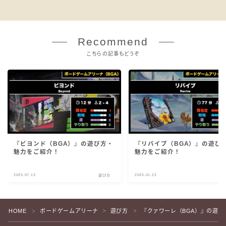
Recommend
こちらの記事もどうぞ
『ビヨンド（BGA）』の遊び方・
『リバイブ（BGA）』の遊び
魅力をご紹介！
魅力をご紹介！
2025.07.13
2025.01.22
遊び方
遊
HOME
ボードゲームアリーナ
遊び方
『クァワーレ（BGA）』の遊び
＞
＞
＞