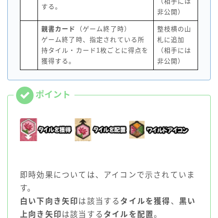
（相手には
する。
非公開）
親書カード
（ゲーム終了時）
整枝横の山
ゲーム終了時、指定されている所
札に追加
持タイル・カード1枚ごとに得点を
（相手には
獲得する。
非公開）
即時効果については、アイコンで示されていま
す。
白い下向き矢印
は該当する
タイルを獲得
、
黒い
上向き矢印
は該当する
タイルを配置
。