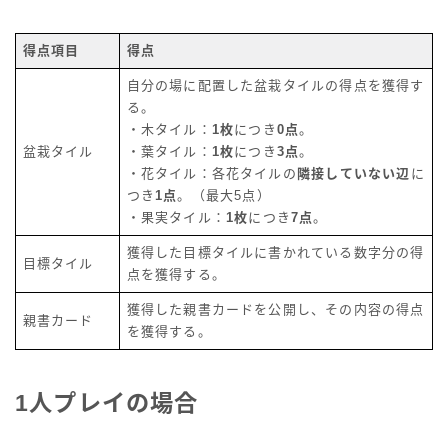
得点項目
得点
自分の場に配置した盆栽タイルの得点を獲得す
る。
・木タイル：
1枚
につき
0点
。
盆栽タイル
・葉タイル：
1枚
につき
3点
。
・花タイル：各花タイルの
隣接していない辺
に
つき
1点
。（最大5点）
・果実タイル：
1枚
につき
7点
。
獲得した目標タイルに書かれている数字分の得
目標タイル
点を獲得する。
獲得した親書カードを公開し、その内容の得点
親書カード
を獲得する。
1人プレイの場合