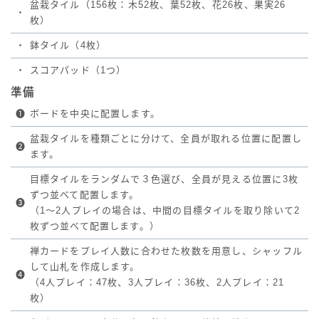
盆栽タイル（156枚：木52枚、葉52枚、花26枚、果実26
・
枚）
・
鉢タイル（4枚）
・
スコアパッド（1つ）
準備
❶
ボードを中央に配置します。
盆栽タイルを種類ごとに分けて、全員が取れる位置に配置し
❷
ます。
目標タイルをランダムで３色選び、全員が見える位置に3枚
ずつ並べて配置します。
❸
（1～2人プレイの場合は、中間の目標タイルを取り除いて2
枚ずつ並べて配置します。）
禅カードをプレイ人数に合わせた枚数を用意し、シャッフル
して山札を作成します。
❹
（4人プレイ：47枚、3人プレイ：36枚、2人プレイ：21
枚）