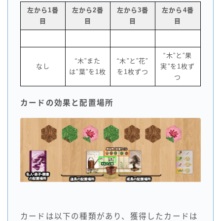
左から1番
左から2番
左から3番
左から4番
目
目
目
目
“木”と”果
“木”また
“木”と”花”
なし
実”を1枚ず
は”葉”を1枚
を1枚ずつ
つ
カードの効果と配置場所
カードは以下の種類があり、獲得したカードは