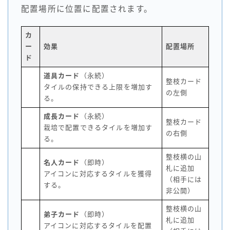
配置場所に位置に配置されます。
カ
ー
効果
配置場所
ド
道具カード
（永続）
整枝カード
タイルの保持できる上限を増加す
の左側
る。
成長カード
（永続）
整枝カード
栽培で配置できるタイルを増加す
の右側
る。
整枝横の山
名人カード
（即時）
札に追加
アイコンに対応するタイルを獲得
（相手には
する。
非公開）
整枝横の山
弟子カード
（即時）
札に追加
アイコンに対応するタイルを配置