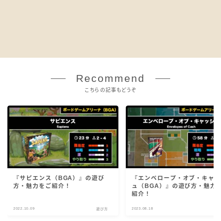
Recommend
こちらの記事もどうぞ
『サピエンス（BGA）』の遊び
『エンベロープ・オブ・キャ
方・魅力をご紹介！
ュ（BGA）』の遊び方・魅力
紹介！
2022.10.09
2023.08.18
遊び方
遊