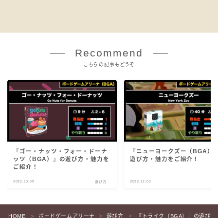
Recommend
こちらの記事もどうぞ
『ゴー・ナッツ・フォー・ドーナ
『ニューヨークズー（BGA）
ッツ（BGA）』の遊び方・魅力を
遊び方・魅力をご紹介！
ご紹介！
2022.10.09
2023.12.02
遊び方
遊
HOME
ボードゲームアリーナ
遊び方
『トライク（BGA）』の遊び方
＞
＞
＞