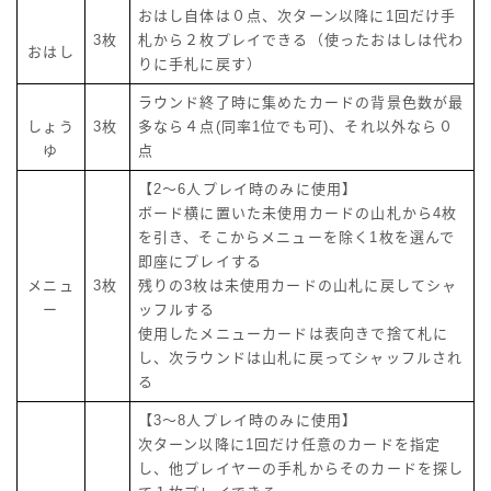
おはし自体は０点、次ターン以降に1回だけ手
3枚
札から２枚プレイできる（使ったおはしは代わ
おはし
りに手札に戻す）
ラウンド終了時に集めたカードの背景色数が最
しょう
3枚
多なら４点(同率1位でも可)、それ以外なら０
ゆ
点
【2～6人プレイ時のみに使用】
ボード横に置いた未使用カードの山札から4枚
を引き、そこからメニューを除く1枚を選んで
即座にプレイする
メニュ
3枚
残りの3枚は未使用カードの山札に戻してシャ
ー
ッフルする
使用したメニューカードは表向きで捨て札に
し、次ラウンドは山札に戻ってシャッフルされ
る
【3～8人プレイ時のみに使用】
次ターン以降に1回だけ任意のカードを指定
し、他プレイヤーの手札からそのカードを探し