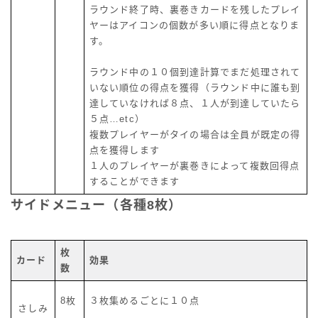
ラウンド終了時、裏巻きカードを残したプレイ
ヤーはアイコンの個数が多い順に得点となりま
す。
ラウンド中の１０個到達計算でまだ処理されて
いない順位の得点を獲得（ラウンド中に誰も到
達していなければ８点、１人が到達していたら
５点…etc）
複数プレイヤーがタイの場合は全員が既定の得
点を獲得します
１人のプレイヤーが裏巻きによって複数回得点
することができます
サイドメニュー（各種8枚）
枚
カード
効果
数
8枚
３枚集めるごとに１０点
さしみ