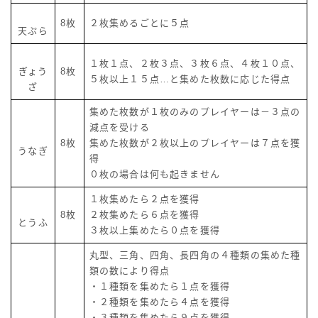
8枚
２枚集めるごとに５点
天ぷら
１枚１点、２枚３点、３枚６点、４枚１０点、
ぎょう
8枚
５枚以上１５点…と集めた枚数に応じた得点
ざ
集めた枚数が１枚のみのプレイヤーは－３点の
減点を受ける
8枚
集めた枚数が２枚以上のプレイヤーは７点を獲
うなぎ
得
０枚の場合は何も起きません
１枚集めたら２点を獲得
8枚
２枚集めたら６点を獲得
とうふ
３枚以上集めたら０点を獲得
丸型、三角、四角、長四角の４種類の集めた種
類の数により得点
・１種類を集めたら１点を獲得
・２種類を集めたら４点を獲得
・３種類を集めたら９点を獲得