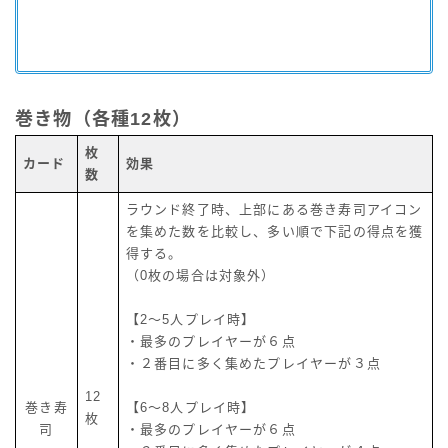
巻き物（各種12枚）
枚
カード
効果
数
ラウンド終了時、上部にある巻き寿司アイコン
を集めた数を比較し、多い順で下記の得点を獲
得する。
（0枚の場合は対象外）
【2～5人プレイ時】
・最多のプレイヤーが６点
・２番目に多く集めたプレイヤーが３点
12
巻き寿
【6～8人プレイ時】
枚
司
・最多のプレイヤーが６点