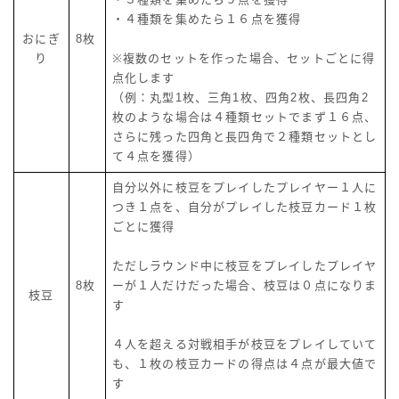
・４種類を集めたら１６点を獲得
おにぎ
8枚
り
※複数のセットを作った場合、セットごとに得
点化します
（例：丸型1枚、三角1枚、四角2枚、長四角2
枚のような場合は４種類セットでまず１６点、
さらに残った四角と長四角で２種類セットとし
て４点を獲得）
自分以外に枝豆をプレイしたプレイヤー１人に
つき１点を、自分がプレイした枝豆カード１枚
ごとに獲得
ただしラウンド中に枝豆をプレイしたプレイヤ
8枚
ーが１人だけだった場合、枝豆は０点になりま
枝豆
す
４人を超える対戦相手が枝豆をプレイしていて
も、１枚の枝豆カードの得点は４点が最大値で
す