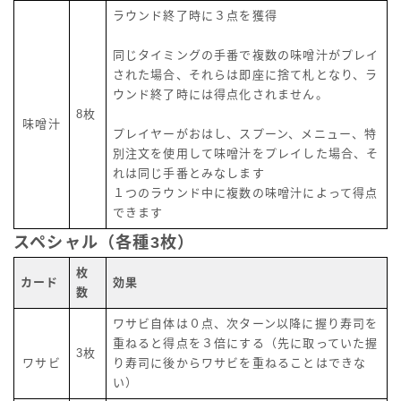
ラウンド終了時に３点を獲得
同じタイミングの手番で複数の味噌汁がプレイ
された場合、それらは即座に捨て札となり、ラ
ウンド終了時には得点化されません。
8枚
味噌汁
プレイヤーがおはし、スプーン、メニュー、特
別注文を使用して味噌汁をプレイした場合、そ
れは同じ手番とみなします
１つのラウンド中に複数の味噌汁によって得点
できます
スペシャル（各種3枚）
枚
カード
効果
数
ワサビ自体は０点、次ターン以降に握り寿司を
重ねると得点を３倍にする（先に取っていた握
3枚
ワサビ
り寿司に後からワサビを重ねることはできな
い）