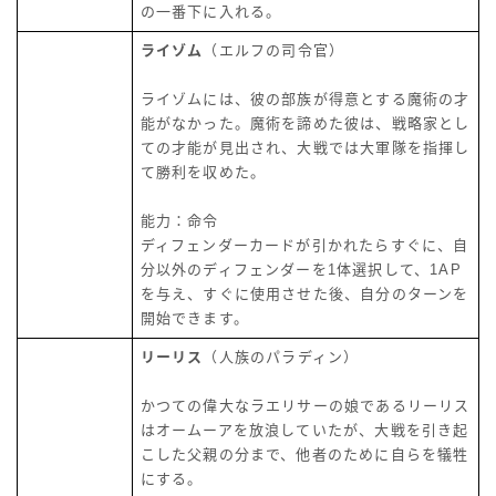
の一番下に入れる。
ライゾム
（エルフの司令官）
ライゾムには、彼の部族が得意とする魔術の才
能がなかった。魔術を諦めた彼は、戦略家とし
ての才能が見出され、大戦では大軍隊を指揮し
て勝利を収めた。
能力：命令
ディフェンダーカードが引かれたらすぐに、自
分以外のディフェンダーを1体選択して、1AP
を与え、すぐに使用させた後、自分のターンを
開始できます。
リーリス
（人族のパラディン）
かつての偉大なラエリサーの娘であるリーリス
はオームーアを放浪していたが、大戦を引き起
こした父親の分まで、他者のために自らを犠牲
にする。