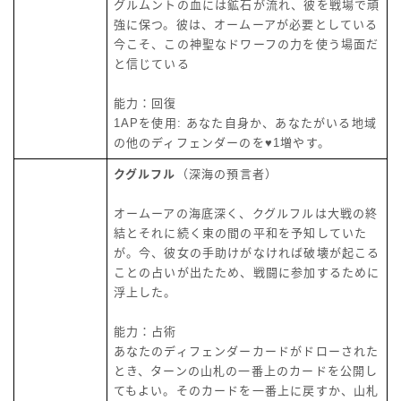
グルムントの血には鉱石が流れ、彼を戦場で頑
強に保つ。彼は、オームーアが必要としている
今こそ、この神聖なドワーフの力を使う場面だ
と信じている
能力：回復
1APを使用: あなた自身か、あなたがいる地域
の他のディフェンダーのを♥1増やす。
クグルフル
（深海の預言者）
オームーアの海底深く、クグルフルは大戦の終
結とそれに続く束の間の平和を予知していた
が。今、彼女の手助けがなければ破壊が起こる
ことの占いが出たため、戦闘に参加するために
浮上した。
能力：占術
あなたのディフェンダーカードがドローされた
とき、ターンの山札の一番上のカードを公開し
てもよい。そのカードを一番上に戻すか、山札