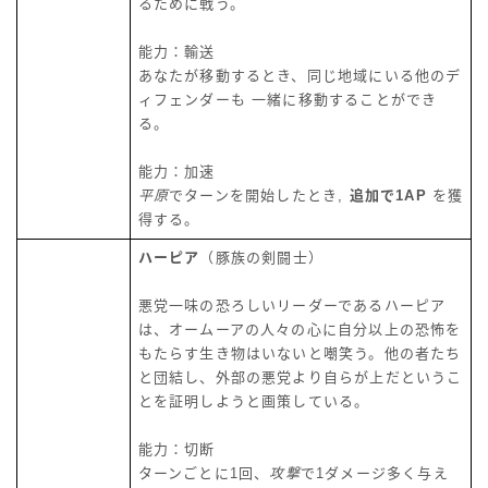
るために戦う。
能力：輸送
あなたが移動するとき、同じ地域にいる他のデ
ィフェンダーも 一緒に移動することができ
る。
能力：加速
平原
でターンを開始したとき,
追加で1AP
を獲
得する。
ハーピア
（豚族の剣闘士）
悪党一味の恐ろしいリーダーであるハーピア
は、オームーアの人々の心に自分以上の恐怖を
もたらす生き物はいないと嘲笑う。他の者たち
と団結し、外部の悪党より自らが上だというこ
とを証明しようと画策している。
能力：切断
ターンごとに1回、
攻撃
で1ダメージ多く与え