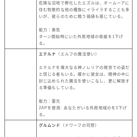
危険な沼地で孵化したエズルは、オームーアに
住む牧歌的な他の種族にイライラすることも多
いが、彼らのために戦う価値も感じている。
能力：勇気
ターン開始時にいた外周地域の脅威を1下げ
る。
エテルナ
（エルフの魔法使い）
エテルナを偉大なる神ノレリアの現世での姿だ
と信じる者もいる。確かに彼女は、精神の中に
封じ込められた魔法を使いこなし、更に解放す
る準備もしている。
能力：雷光
2APを使用: あなたがいる外周地域のを3下げ
る。
グルムンド
（ドワーフの司祭）