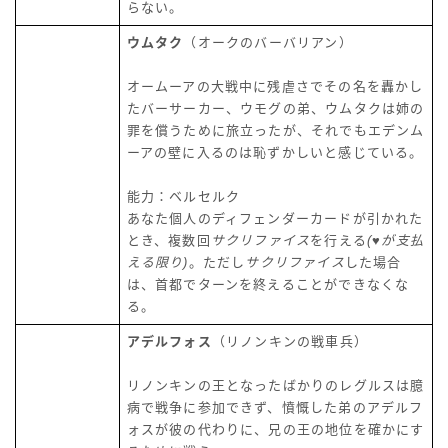
らない。
ウムタク
（オークのバーバリアン）
オームーアの大戦中に残虐さでその名を轟かし
たバーサーカー、ウモグの弟、ウムタクは姉の
罪を償うために旅立ったが、それでもエデンム
ーアの壁に入るのは恥ずかしいと感じている。
能力：ベルセルク
あなた個人のディフェンダーカードが引かれた
とき、複数回
サクリファイス
を行える
(♥が支払
える限り)
。ただし
サクリファイス
した場合
は、首都でターンを終えることができなくな
る。
アデルフォス
（リノンキンの戦車兵）
リノンキンの王となったばかりのレグルスは臆
病で戦争に参加できず、憤慨した弟のアデルフ
ォスが彼の代わりに、兄の王の地位を確かにす