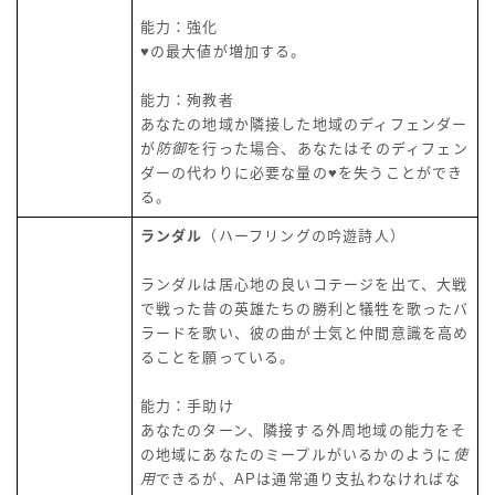
能力：強化
♥の最大値が増加する。
能力：殉教者
あなたの地域か隣接した地域のディフェンダー
が
防御
を行った場合、あなたはそのディフェン
ダーの代わりに必要な量の♥を失うことができ
る。
ランダル
（ハーフリングの吟遊詩人）
ランダルは居心地の良いコテージを出て、大戦
で戦った昔の英雄たちの勝利と犠牲を歌ったバ
ラードを歌い、彼の曲が士気と仲間意識を高め
ることを願っている。
能力：手助け
あなたのターン、隣接する外周地域の能力をそ
の地域にあなたのミープルがいるかのように
使
用
できるが、APは通常通り支払わなければな