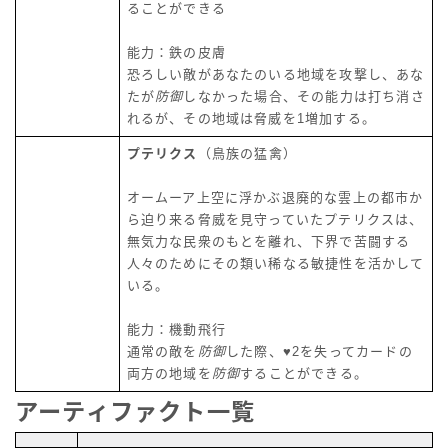
ることができる
能力：鉄の皮膚
恐ろしい敵があなたのいる地域を攻撃し、あな
たが
防御
しなかった場合、その能力は打ち消さ
れるが、その地域は脅威を1増加する。
プテリクス
（鳥族の猛禽）
オームーア上空に浮かぶ退廃的な雲上の都市か
ら迫り来る脅威を見守っていたプテリクスは、
無気力な民衆のもとを離れ、下界で苦闘する
人々のためにその類い稀なる敏捷性を活かして
いる。
能力：機動飛行
通常の敵を
防御
した際、♥2を失ってカードの
両方の地域を
防御
することができる。
アーティファクト一覧