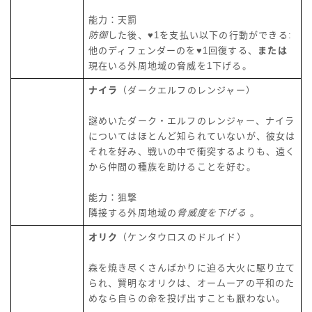
能力：天罰
防御
した後、♥1を支払い以下の行動ができる:
他のディフェンダーのを♥1回復する、
または
現在いる外周地域の脅威を1下げる。
ナイラ
（ダークエルフのレンジャー）
謎めいたダーク・エルフのレンジャー、ナイラ
についてはほとんど知られていないが、彼女は
それを好み、戦いの中で衝突するよりも、遠く
から仲間の種族を助けることを好む。
能力：狙撃
隣接する外周地域の
脅威度を下げる
。
オリク
（ケンタウロスのドルイド）
森を焼き尽くさんばかりに迫る大火に駆り立て
られ、賢明なオリクは、オームーアの平和のた
めなら自らの命を投げ出すことも厭わない。