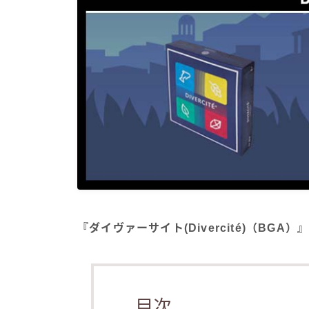
『ダイヴァーサイト(Divercité)（BG
目次