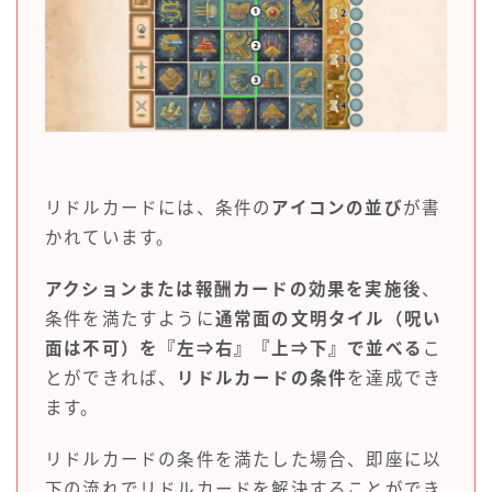
リドルカードには、条件の
アイコンの並び
が書
かれています。
アクションまたは報酬カードの効果を実施後
、
条件を満たすように
通常面の文明タイル（呪い
面は不可）を『左⇒右』『上⇒下』で並べる
こ
とができれば、
リドルカードの条件
を達成でき
ます。
リドルカードの条件を満たした場合、即座に以
下の流れでリドルカードを解決することができ