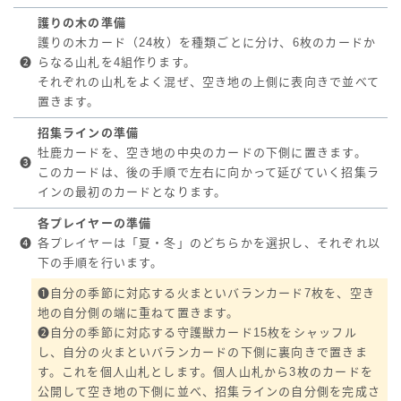
護りの木の準備
護りの木カード（24枚）を種類ごとに分け、6枚のカードか
❷
らなる山札を4組作ります。
それぞれの山札をよく混ぜ、空き地の上側に表向きで並べて
置きます。
招集ラインの準備
牡鹿カードを、空き地の中央のカードの下側に置きます。
❸
このカードは、後の手順で左右に向かって延びていく招集ラ
インの最初のカードとなります。
各プレイヤーの準備
❹
各プレイヤーは「夏・冬」のどちらかを選択し、それぞれ以
下の手順を行います。
❶自分の季節に対応する火まといバランカード7枚を、空き
地の自分側の端に重ねて置きます。
❷自分の季節に対応する守護獣カード15枚をシャッフル
し、自分の火まといバランカードの下側に裏向きで置きま
す。これを個人山札とします。個人山札から3枚のカードを
公開して空き地の下側に並べ、招集ラインの自分側を完成さ