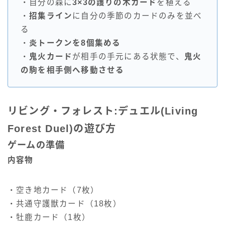
・自分の森に
3×3の護りの木カード
を植える
・
招集ライン
に自分の季節のカードのみを並べ
る
・
炎トークンを8個集める
・
鬼火カード
が相手の手元にある状態で、
鬼火
の駒を相手側へ移動させる
リビング・フォレスト:デュエル(Living
Forest Duel)の遊び方
ゲームの準備
内容物
・空き地カード（7枚）
・共通守護獣カード（18枚）
・牡鹿カード（1枚）