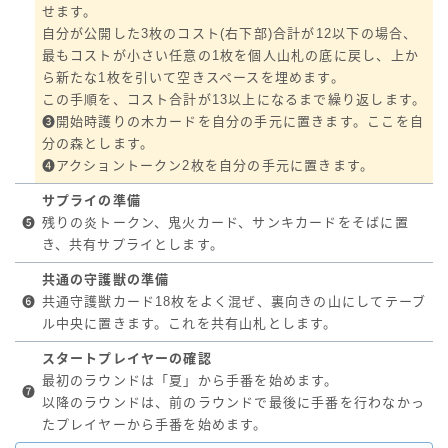
せます。
自分が公開した3枚のコスト(右下部)合計が12以下の場合、
最もコストが小さい任意の1枚を個人山札の底に戻し、上か
ら新たな1枚を引いて空きスペースを埋めます。
この手順を、コスト合計が13以上になるまで繰り返します。
❸開始時護りの木カードを自分の手元に置きます。ここを自
分の森とします。
❹アクショントークン2枚を自分の手元に置きます。
サプライの準備
❺
残りの炎トークン、鬼火カード、サンキカードをそばに置
き、共有サプライとします。
共通の守護獣の準備
❻
共通守護獣カード18枚をよく混ぜ、裏向きの山にしてテーブ
ル中央に置きます。これを共有山札とします。
スタートプレイヤーの確認
最初のラウンドは「夏」から手番を始めます。
❼
以降のラウンドは、前のラウンドで最後に手番を行わなかっ
たプレイヤーから手番を始めます。