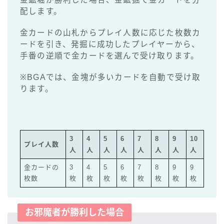
配します。
金カードの山札からプレイ人数に応じた枚数カ
ードを引き、発掘に成功したプレイヤーから、
手番の逆順で金カードを選んで受け取ります。
※BGAでは、金塊が多いカードを自動で受け取
ります。
3
4
5
6
7
8
9
10
プレイ人数
人
人
人
人
人
人
人
人
金カードの
3
4
5
6
7
8
9
9
枚数
枚
枚
枚
枚
枚
枚
枚
枚
お邪魔者が勝利した場合