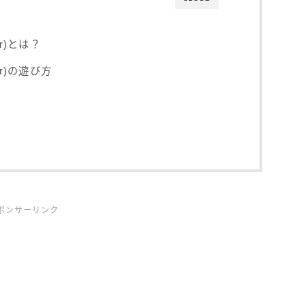
er)とは？
er)の遊び方
ポンサーリンク