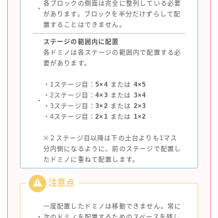
各ブロックの側面は完全に整列している必要
・
があります。ブロックを半分だけずらして配
置することはできません。
ステージの範囲内に配置
各ドミノは各ステージの範囲内で配置する必
要があります。
・1ステージ目：
5×4
または
4×5
・2ステージ目：
4×3
または
3×4
・
・3ステージ目：
3×2
または
2×3
・4ステージ目：
2×1
または
1×2
※２ステージ目以降は下の土台よりも1マス
分内側になるように、前のステージで配置し
たドミノに重ねて配置します。
一度配置したドミノは移動できません。常に
・
次のドミノを配置するためのスペースを残し