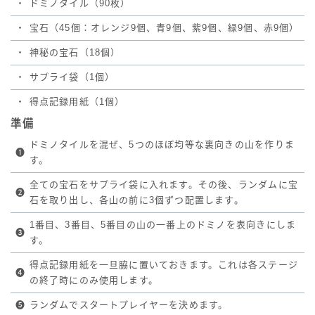
・
ドミノタイル（90枚）
・
宝石（45個：オレンジ9個、青9個、紫9個、緑9個、赤9個）
・
神秘の宝石（18個）
・
サプライ袋（1個）
・
得点記録用紙（1個）
準備
ドミノタイルを混ぜ、5つのほぼ均等な裏向きの山を作りま
❶
す。
全ての宝石をサプライ袋に入れます。その後、ランダムに宝
❷
石を取り出し、各山の前に3個ずつ配置します。
1番目、3番目、5番目の山の一番上のドミノを表向きにしま
❸
す。
得点記録用紙を一旦脇に置いておきます。これは各ステージ
❹
の終了時にのみ使用します。
❺
ランダムでスタートプレイヤーを決めます。