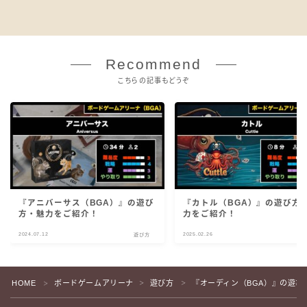
Recommend
こちらの記事もどうぞ
『アニバーサス（BGA）』の遊び
『カトル（BGA）』の遊び方
方・魅力をご紹介！
力をご紹介！
2024.07.12
2025.02.26
遊び方
遊
HOME
ボードゲームアリーナ
遊び方
『オーディン（BGA）』の遊び
＞
＞
＞