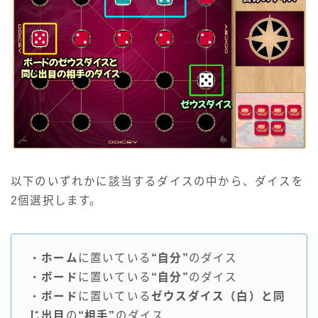
以下のいずれかに該当するダイスの中から、ダイスを
2個選択します。
・
ホーム
に置いている
“自分”
のダイス
・
ボード
に置いている
“自分”
のダイス
・
ボード
に置いている
ゼウスダイス（白）と同
じ出目
の
“相手”
のダイス