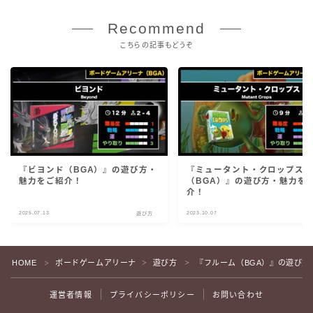
Recommend
こちらの記事もどうぞ
『ビヨンド（BGA）』の遊び方・
『ミュータント・クロップス
魅力をご紹介！
（BGA）』の遊び方・魅力を
介！
2025.07.13
2023.10.07
遊び方
遊
HOME
ボードゲームアリーナ
遊び方
『フルーム（BGA）』の遊び方
＞
＞
＞
運営者情報
プライバシーポリシー
お問い合わせ