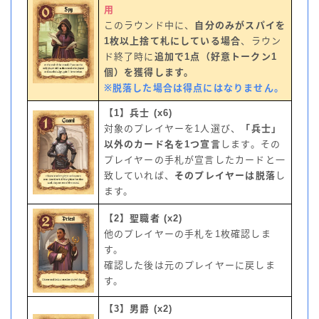
用
このラウンド中に、
自分のみがスパイを
1枚以上捨て札にしている場合
、ラウン
ド終了時に
追加で1点（好意トークン1
個）を獲得します。
※脱落した場合は得点にはなりません。
【1】兵士 (x6)
対象のプレイヤーを1人選び、
「兵士」
以外のカード名を1つ宣言
します。その
プレイヤーの手札が宣言したカードと一
致していれば、
そのプレイヤーは脱落
し
ます。
【2】聖職者 (x2)
他のプレイヤーの手札を1枚確認しま
す。
確認した後は元のプレイヤーに戻しま
す。
【3】男爵 (x2)