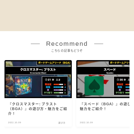
Recommend
こちらの記事もどうぞ
『クロスマスター: ブラスト
『スペード（BGA）』の遊び
（BGA）』の遊び方・魅力をご紹
魅力をご紹介！
介！
2022.10.09
2022.10.09
遊び方
遊