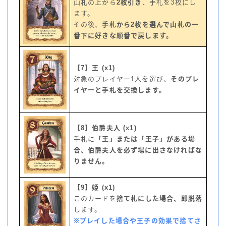
山札の上から
2枚引き
、手札を3枚にし
ます。
その後、
手札から2枚を選んで山札の一
番下に好きな順番で戻します。
【7】王 (x1)
対象のプレイヤー1人を選び、
そのプレ
イヤーと手札を交換します。
【8】伯爵夫人 (x1)
手札に
「王」または「王子」がある場
合、伯爵夫人を必ず場に出さなければな
りません。
【9】姫 (x1)
このカードを
捨て札にした場合、即脱落
します。
※プレイした場合や王子の効果で捨てさ