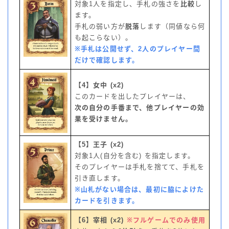
対象1人を指定し、手札の強さを
比較
し
ます。
手札の弱い方が
脱落
します（同値なら何
も起こらない）。
※手札は公開せず、2人のプレイヤー間
だけで確認します。
【4】女中 (x2)
このカードを出したプレイヤーは、
次の自分の手番まで、他プレイヤーの効
果を受けません。
【5】王子 (x2)
対象1人(自分を含む) を指定します。
そのプレイヤーは手札を捨てて、手札を
引き直します。
※山札がない場合は、最初に脇によけた
カードを引きます。
【6】宰相 (x2)
※フルゲームでのみ使用