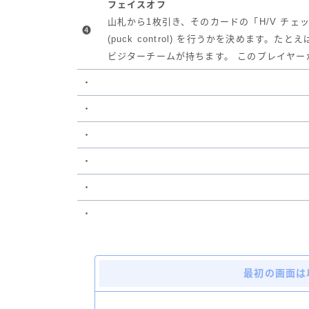
フェイスオフ
山札から1枚引き、そのカードの「H/V チェック
❹
(puck control) を行うかを決めます
ビジターチームが持ちます。 このプレイヤーが“オ
・
・
・
・
・
・
最初の画面は