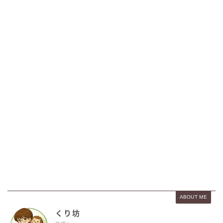
ABOUT ME
くり坊