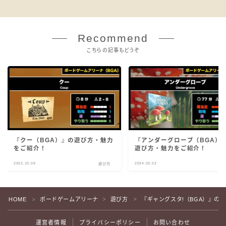
Recommend
こちらの記事もどうぞ
『クー（BGA）』の遊び方・魅力
『アンダーグローブ（BGA）
をご紹介！
遊び方・魅力をご紹介！
2022.10.09
2024.03.02
遊び方
遊
HOME
ボードゲームアリーナ
遊び方
『ギャングスタ!（BGA）』の
＞
＞
＞
運営者情報
プライバシーポリシー
お問い合わせ