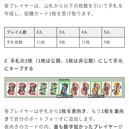
各プレイヤーは、山札から以下の枚数を引いて手札を
作成し、投機カード1枚を受け取ります。
プレイ人数
2人
3人
4人
5人
手札枚数
11枚
9枚
11枚
9枚
2. 手札の2枚（1枚は公開、1枚は非公開）にして手元
にキープする
各プレイヤーは手札から
1枚を表向き
、もう
1枚を裏向
き
で自分のポートフォリオに追加します。
表向きのカードの内、
最も数字低かったプレイヤー
が