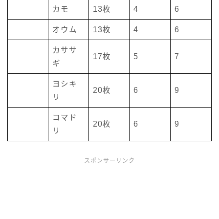
カモ
13枚
4
6
オウム
13枚
4
6
カササ
17枚
5
7
ギ
ヨシキ
20枚
6
9
リ
コマド
20枚
6
9
リ
スポンサーリンク