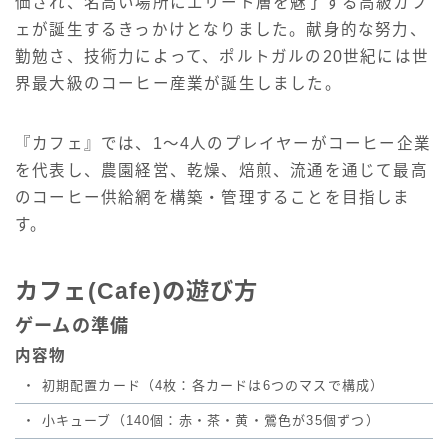
価され、名高い場所にエリート層を魅了する高級カフ
ェが誕生するきっかけとなりました。献身的な努力、
勤勉さ、技術力によって、ポルトガルの20世紀には世
界最大級のコーヒー産業が誕生しました。
『カフェ』では、1～4人のプレイヤーがコーヒー企業
を代表し、農園経営、乾燥、焙煎、流通を通じて最高
のコーヒー供給網を構築・管理することを目指しま
す。
カフェ(Cafe)の遊び方
ゲームの準備
内容物
・
初期配置カード（4枚：各カードは6つのマスで構成）
・
小キューブ（140個：赤・茶・黄・鶯色が35個ずつ）