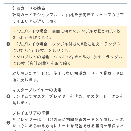
計画カードの準備
計画
カード
をシャッフルし、山札を裏向きでキューブのサプ
ライエリアの近くに置く。
・
3人プレイの場合
：裏面に特定のシンボルが描かれた8枚
を山札から取り除く。
❸
・2人プレイの場合
：シンボル付きの8枚に加え、ランダム
に8枚（合計16枚）を取り除く。
・ソロプレイの場合
：シンボル付きの8枚に加え、ランダム
に16枚（合計24枚）を取り除く。
取り除いたカードと、使用しない
初期カード
・
企業カード
は
箱に戻します。
マスタープレイヤーの決定
❹
ランダムで
マスタープレイヤー
を決め、
マスタートークン
を
渡します。
プレイエリアの準備
各プレイヤーは、自分の前に
初期配置カード
を配置し、それ
❺
を中心に
あらゆる方向にカードを配置できる空間
を確保する