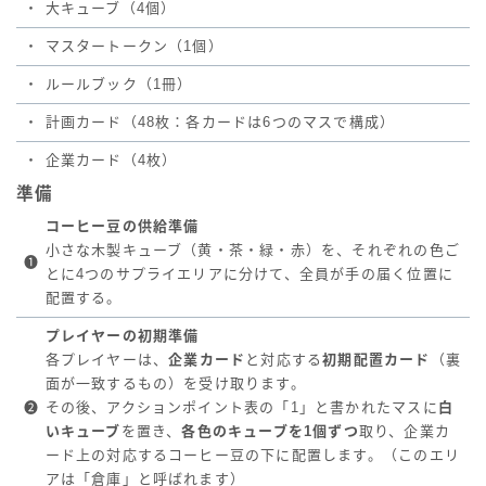
・
大キューブ（4個）
・
マスタートークン（1個）
・
ルールブック（1冊）
・
計画カード（48枚：各カードは6つのマスで構成）
・
企業カード（4枚）
準備
コーヒー豆の供給準備
小さな木製キューブ（黄・茶・緑・赤）を、それぞれの色ご
❶
とに4つのサプライエリアに分けて、全員が手の届く位置に
配置する。
プレイヤーの初期準備
各プレイヤーは、
企業カード
と対応する
初期配置カード
（裏
面が一致するもの）を受け取ります。
❷
その後、アクションポイント表の「1」と書かれたマスに
白
いキューブ
を置き、
各色のキューブを1個ずつ
取り、企業カ
ード上の対応するコーヒー豆の下に配置します。（このエリ
アは「倉庫」と呼ばれます）