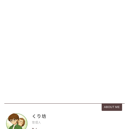
ABOUT ME
くり坊
管理人