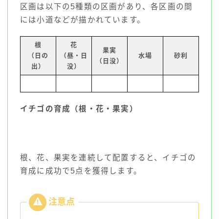
区画は以下の5種類の区画があり、各区画の間
には小道などが描かれています。
根
花
果実
（日の
（昼・日
水場
砂利
（日没）
出）
没）
イチゴの育成（根・花・果実）
根、花、果実を連続して配置すると、イチゴの
育成に成功で5点を獲得します。