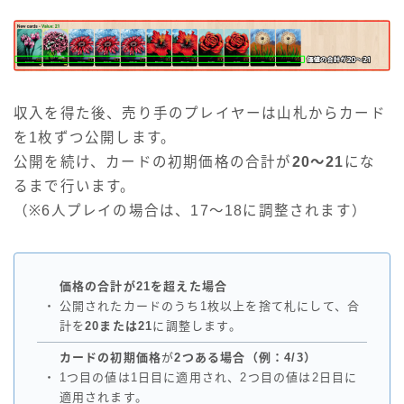
収入を得た後、売り手のプレイヤーは山札からカード
を1枚ずつ公開します。
公開を続け、カードの初期価格の合計が
20～21
にな
るまで行います。
（※6人プレイの場合は、17～18に調整されます）
価格の合計が21を超えた場合
・
公開されたカードのうち1枚以上を捨て札にして、合
計を
20または21
に調整します。
カードの初期価格
が
2つある場合（例：4/3）
・
1つ目の値は1日目に適用され、2つ目の値は2日目に
適用されます。