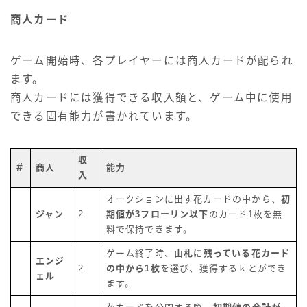
商人カード
ゲーム開始時、各プレイヤーには商人カードが配られ
ます。
商人カードには獲得できる収入額と、ゲーム中に使用
できる固有能力が書かれています。
収
#
商人
能力
入
オークションに出す花カードの中から、
初
ジャン
2
期値が3フローリン以下
のカード1枚を無
料で保持できます。
ゲーム終了時、
山札に残っている花カード
エンジ
2
の中から1枚
を選び、獲得するｋとができ
ェル
ます。