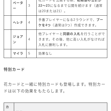
花カードを公開する際、
初期値の合計が
ペータ
3
22～23
になるまで公開を続けます（通常
ー
は20または21）。
手番プレイヤーになる2ラウンドで、
ブー
ヘレナ
4
ケを4つ
（通常は3つ）作成できます。
他プレイヤーと
同額の入札
を行うことがで
ジョア
4
きます。その後、他に高い入札がなければ
ン
入札に勝利します。
マイラ
5
効果なし
特別カード
花カードと一緒に特別カードも登場します。特別カー
ドは以下の効果をもたらします。
カ