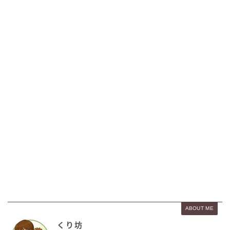
ABOUT ME
くり坊