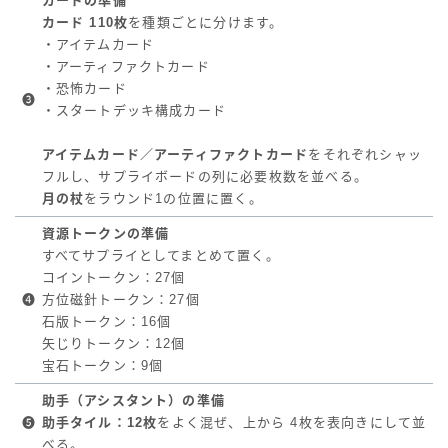
カードの準備
カード 110枚
を種類ごとに分けます。
・アイテムカード
・アーティファクトカード
・恐怖カード
❸
・スタートデッキ構成カード
アイテムカード／アーティファクトカード
をそれぞれシャッ
フルし、サプライボードの列に必要枚数を並べる。
月の杖
をラウンド1の位置に置く。
資源トークンの準備
すべてサプライとしてまとめて置く。
コイントークン：27個
❹
方位磁針トークン：27個
石版トークン：16個
矢じりトークン：12個
宝石トークン：9個
助手（アシスタント）の準備
❺
助手タイル：12枚
をよく混ぜ、上から 4枚を表向きにして並
べる。