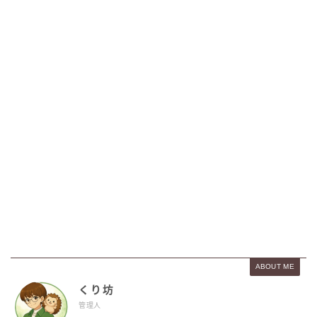
ABOUT ME
くり坊
管理人