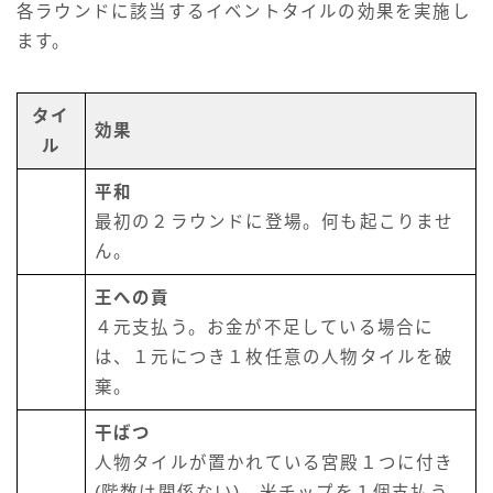
各ラウンドに該当するイベントタイルの効果を実施し
ます。
タイ
効果
ル
平和
最初の２ラウンドに登場。何も起こりませ
ん。
王への貢
４元支払う。お金が不足している場合に
は、１元につき１枚任意の人物タイルを破
棄。
干ばつ
人物タイルが置かれている宮殿１つに付き
(階数は関係ない)、米チップを１個支払う。