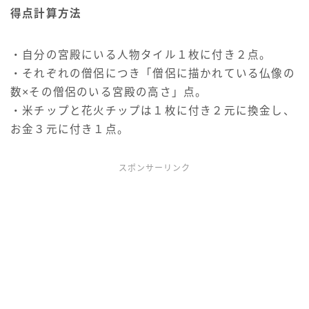
得点計算方法
・自分の宮殿にいる人物タイル１枚に付き２点。
・それぞれの僧侶につき「僧侶に描かれている仏像の
数×その僧侶のいる宮殿の高さ」点。
・米チップと花火チップは１枚に付き２元に換金し、
お金３元に付き１点。
スポンサーリンク