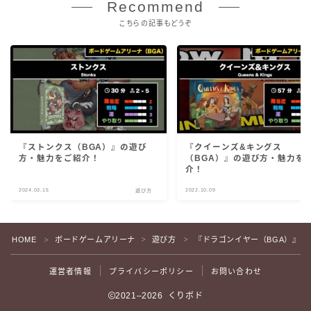
Recommend
こちらの記事もどうぞ
『ストンクス（BGA）』の遊び
『クイーンズ&キングス
方・魅力をご紹介！
（BGA）』の遊び方・魅力を
介！
2024.03.15
2022.10.09
遊び方
遊
HOME
ボードゲームアリーナ
遊び方
『ドラゴンイヤー（BGA）』
＞
＞
＞
運営者情報
プライバシーポリシー
お問い合わせ
2021–2026 くりボド