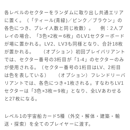
各レベルのセクターをランダムに取り出し共通エリア
に置く。（「ティール(青緑)／ピンク／ブラウン」の
各色につき、プレイ人数と同じ枚数）。 例：2人プ
レイの場合、「3色×2枚＝6枚」のLV1セクターボード
が場に置かれる。LV2、LV3も同様となり、合計18枚
が置かれる。 （オプション）初回プレイバリアント
では、セクター番号の3桁目が「1-4」のセクターのみ
が使用される。（セクター番号の1桁目はLV、2桁目
は色を表している） （オプション）フレンドリーバ
リアントでは、各色につき+1枚される。すなわちLV1
セクターは「3色×3枚＝9枚」となり、全LVあわせる
と27枚になる。
レベル1の宇宙船カード5種（外交・解体・建築・輸
送・探索）を全てのプレイヤーに渡す。