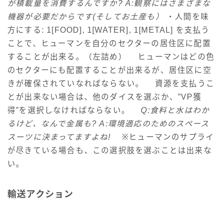
が積載量を消費するんですか? A:観察にはさまざまな
機器が必要だからです(そしてお土産も）
・人間を味
方にする: 1[FOOD], 1[WATER], 1[METAL] を支払う
ことで、ヒューマンを自分のセクターの居住区に配置
することが出来る。（左詰め） ヒューマンはどの色
のセクターにも配置することが出来るが、居住区に空
きが確保されていなればならない。 資源を支払うこ
とが出来ない場合は、他のダイスを選ぶか、”VP獲
得”を選択しなければならない。
Q:食料と水はわか
るけど、なんで金属も? A:環境適応のためのスペース
スーツに決まってますよね!
※ヒューマンのサプライ
が尽きている場合も、この選択肢を選ぶことは出来な
い。
輸送アクション