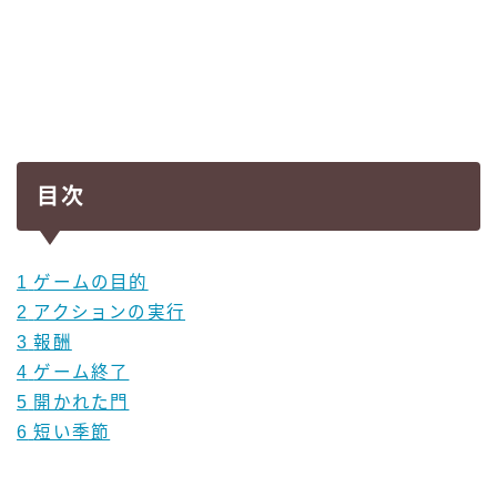
目次
1
ゲームの目的
2
アクションの実行
3
報酬
4
ゲーム終了
5
開かれた門
6
短い季節