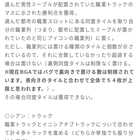
選んだ男性ミープルが配置されていた職業トラックの
マスに示された勝利点を獲得。
選んだ都市の職業スロットにある同盟タイルを取り自
分の職業列（つまり、都市に配置したミープルが置か
れていたのと同じアイコンの職業列）に置く。
ただし、職業列には置ける種類のタイルと個数が示さ
れているので、それに合致していなかったり超過する
場合は置けない（裏側同盟タイルは制限なく置ける。
※現在BGAではバグで裏向きで置ける数は制限されて
います。表向きのタイルと合わせて全体で５４枚が上
限と思われます。
）。
その場合同盟タイルは獲得できない。
◎シアン：トラック
職業トラックとイニシアチブトラックについて合わせ
て計４歩トラックを進める（どちらか単独でも振り分