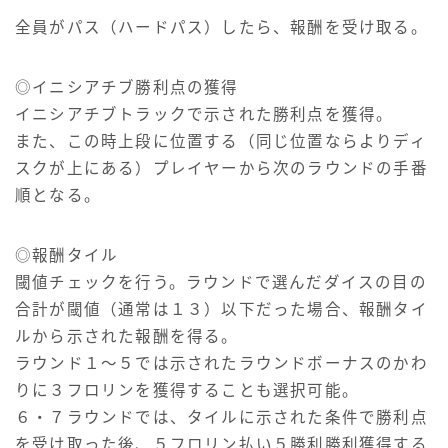
全員がパス（ハードパス）したら、報酬を受け取る。
◎イニシアチブ勝利点の獲得
イニシアチブトラックで示された勝利点を獲得。
また、この時上段に位置する（同じ位置ならよりディ
スクが上にある）プレイヤーから次のラウンドの手番
順となる。
◎報酬タイル
閾値チェックを行う。ラウンドで選んだダイスの目の
合計が閾値（通常は１３）以下だった場合、報酬タイ
ルから示された報酬を得る。
ラウンド１～５では示されたラウンドボーナスのかわ
りに３フロリンを獲得することも選択可能。
６・７ラウンドでは、タイルに示された条件で勝利点
を受け取った後、５フロリン払い５勝利勝利獲得する