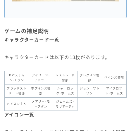
ゲームの補足説明
キャラクターカード一覧
キャラクターカードは以下の13枚があります。
セバスチャ
アイリーン･
レストレード
グレグスン警
ベインズ警部
ン･モラン
アドラー
警部
部
ブラッドスト
ホプキンス警
シャーロッ
ジョン・ワト
マイクロフ
リート警部
部
ク･ホームズ
ソン
ト･ホームズ
メアリー･モ
ジェームズ･
ハドスン夫人
ースタン
モリアーティ
アイコン一覧