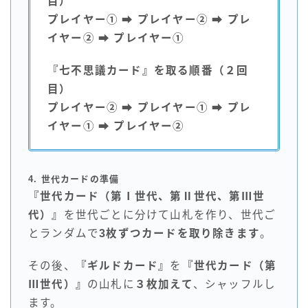
目）
プレイヤー①
➡
プレイヤー②
➡
プレ
イヤー②
➡
プレイヤー①
『七不思議カード』を取る順番（２回
目）
プレイヤー②
➡
プレイヤー①
➡
プレ
イヤー①
➡
プレイヤー②
4. 世代カードの準備
『世代カード（第Ⅰ世代、第Ⅱ世代、第Ⅲ世
代）』
を世代ごとに分けて山札を作り、世代ご
とランダムで
3枚ずつカードを取り除きます
。
その後、
『ギルドカード』
を
『世代カード（第
Ⅲ世代）』
の山札に
３枚加えて
、シャッフルし
ます。