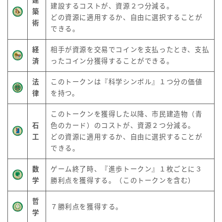
建
建設するコストが、資源２つ分減る。
築
どの資源に適用するか、自由に選択することが
術
できる。
経
相手が資源を交易でコインを支払ったとき、支払
済
ったコイン分獲得することができる。
法
このトークンは『科学シンボル』１つ分の価値
律
を持つ。
このトークンを獲得した以降、市民建造物（青
石
色のカード）のコストが、資源２つ分減る。
工
どの資源に適用するか、自由に選択することが
できる。
数
ゲーム終了時、『進歩トークン』１枚ごとに３
学
勝利点を獲得する。（このトークンを含む）
哲
７勝利点を獲得する。
学