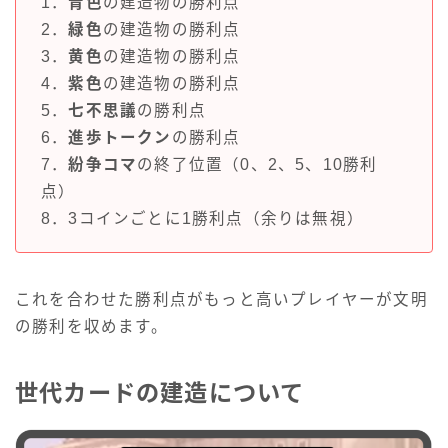
1．
青色
の建造物の勝利点
2．
緑色
の建造物の勝利点
3．
黄色
の建造物の勝利点
4．
紫色
の建造物の勝利点
5．
七不思議
の勝利点
6．
進歩トークン
の勝利点
7．
紛争コマ
の終了位置（0、2、5、10勝利
点）
8．3コインごとに1勝利点（余りは無視）
これを合わせた勝利点がもっと高いプレイヤーが文明
の勝利を収めます。
世代カードの建造について