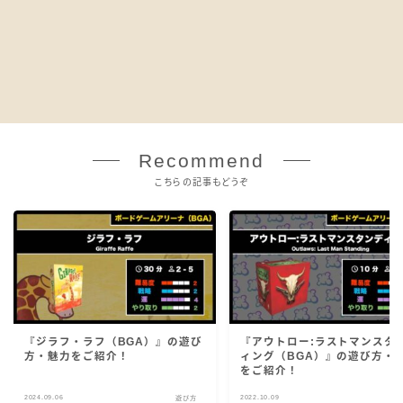
Recommend
こちらの記事もどうぞ
『ジラフ・ラフ（BGA）』の遊び
『アウトロー:ラストマンスタ
方・魅力をご紹介！
ィング（BGA）』の遊び方・
をご紹介！
2024.09.06
2022.10.09
遊び方
遊