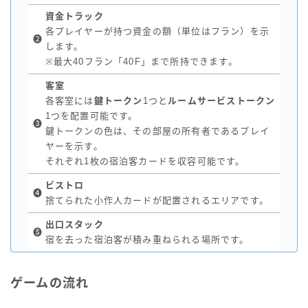
資金トラック
各プレイヤーが持つ資金の額（単位はフラン）を示
❷
します。
※最大40フラン「40F」まで所持できます。
客室
各客室には
鍵トークン
1つと
ルームサービストークン
1つを配置可能です。
❸
鍵トークンの色は、その部屋の所有者であるプレイ
ヤーを示す。
それぞれ1枚の宿泊客カードを収容可能です。
ビストロ
❹
捨てられた小作人カードが配置されるエリアです。
出口スタック
❺
宿を去った宿泊客が積み重ねられる場所です。
ゲームの流れ