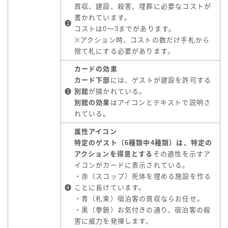
買収、建設、殺害、埋葬に必要なコストが
書かれています。
❷
コストは0～3までがあります。
※アクション時、コストの数だけ手札から
捨て札にする必要があります。
カードの効果
カード下部
には、ゲストが建設を許可する
❸
別館
が描かれている。
別館の効果
はアイコンとテキストで説明さ
れている。
属性アイコン
特定のゲスト（6種類中4種類）は、特定の
アクションを得意とする
その適性を示すア
イコンがカードに表示されている。
・赤（スコップ）死体を埋める施設を作る
❹
ことに長けています。
・青（札束）宿泊客の買収ならお任せ。
・黒（拳銃）お気付きの通り、宿泊客の殺
害に威力を発揮します。