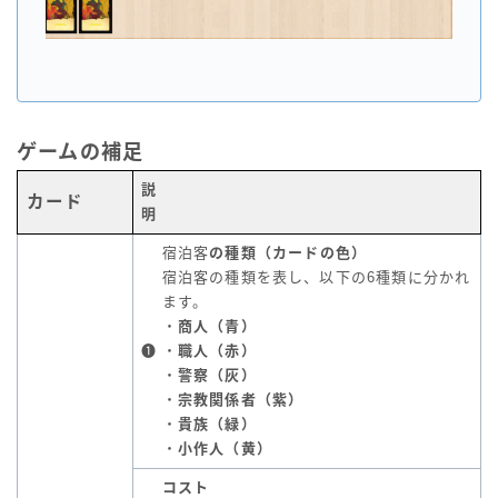
ゲームの補足
説
カード
明
宿泊客
の種類（カードの色）
宿泊客の種類を表し、以下の6種類に分かれ
ます。
・
商人（青）
❶
・
職人（赤）
・
警察（灰）
・
宗教関係者（紫）
・
貴族（緑）
・
小作人（黄）
コスト