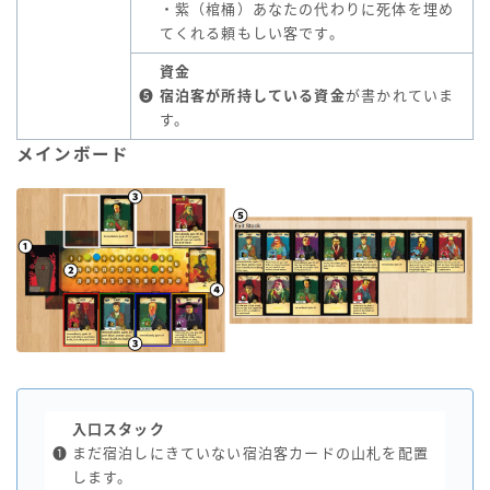
・紫（棺桶）あなたの代わりに死体を埋め
てくれる頼もしい客です。
資金
❺
宿泊客が所持している資金
が書かれていま
す。
メインボード
入口スタック
❶
まだ宿泊しにきていない宿泊客カードの山札を配置
します。