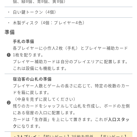
個、緑8個、青8個、黄8個）
・
白い鍵トークン（4個）
・
木製ディスク（4個：プレイヤー4色）
準備
手札の準備
各プレイヤーに小作人2枚（手札）とプレイヤー補助カード
❶
1枚を配ります。
プレイヤー補助カードは自分のプレイエリアに配置します。
これは設備にも機能します。
宿泊客の山札の準備
プレイヤー人数とゲームの長さに応じて、特定の枚数のカー
ドを箱に戻します。
（中身を見ずに戻してください）
❷
残りのカードをシャッフルして山札を作成し、ボードの左側
にある宿屋の入口に配置します。
カードは「生存面」を上にして置きます。これが
入口スタッ
ク
になります。
・
2人プレイ
：【短いゲーム】35枚を除外、【長いゲーム】