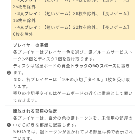
25枚を除外
・
3人プレイ
：【短いゲーム】28枚を除外、【長いゲーム】
16枚を除外
・
4人プレイ
：【短いゲーム】22枚を除外、【長いゲーム】
6枚を除外
プレイヤーの準備
各プレイヤーはプレイヤー色を選び、鍵／ルームサービスト
ークン8個とディスク1個を受け取ります。
ディスクは宿屋ボードの
資金トラックの5のスペース
に置き
❸
ます。
また、各プレイヤーは「10Fの小切手タイル」1枚を受け取
ります。
残りの小切手タイルはゲームボードの近くに供給として置い
ておきます。
開放される部屋の決定
各プレイヤーは、自分の色の鍵トークンを、未使用の部屋の
❹
中から好きな部屋に配置します。
※BGAでは、鍵トークンが置かれている部屋は枠で表示され
ています。