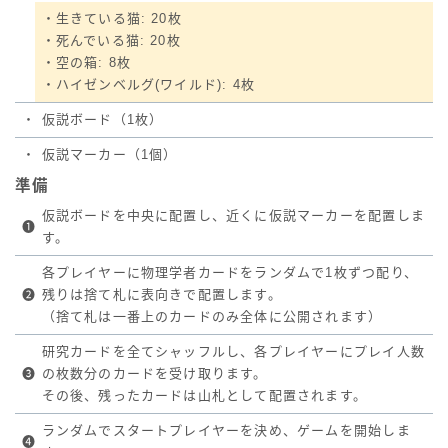
・生きている猫: 20枚
・死んでいる猫: 20枚
・空の箱: 8枚
・ハイゼンベルグ(ワイルド): 4枚
・
仮説ボード（1枚）
・
仮説マーカー（1個）
準備
仮説ボードを中央に配置し、近くに仮説マーカーを配置しま
❶
す。
各プレイヤーに物理学者カードをランダムで1枚ずつ配り、
❷
残りは捨て札に表向きで配置します。
（捨て札は一番上のカードのみ全体に公開されます）
研究カードを全てシャッフルし、各プレイヤーにプレイ人数
❸
の枚数分のカードを受け取ります。
その後、残ったカードは山札として配置されます。
ランダムでスタートプレイヤーを決め、ゲームを開始しま
❹