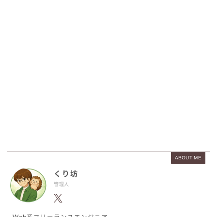
ABOUT ME
くり坊
管理人