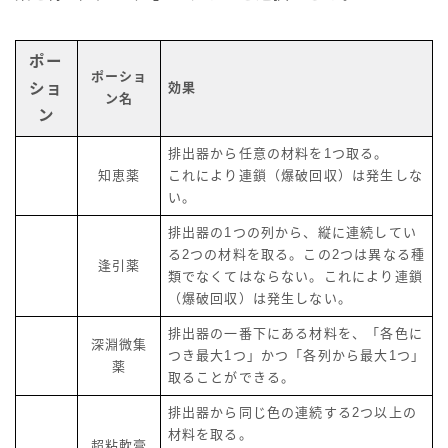
ポー
ポーショ
ショ
効果
ン名
ン
排出器から任意の材料を1つ取る。
知恵薬
これにより連鎖（爆破回収）は発生しな
い。
排出器の1つの列から、縦に連続してい
る2つの材料を取る。この2つは異なる種
逢引薬
類でなくてはならない。これにより連鎖
（爆破回収）は発生しない。
排出器の一番下にある材料を、「各色に
深淵微集
つき最大1つ」かつ「各列から最大1つ」
薬
取ることができる。
排出器から同じ色の連続する2つ以上の
材料を取る。
超粘軟膏