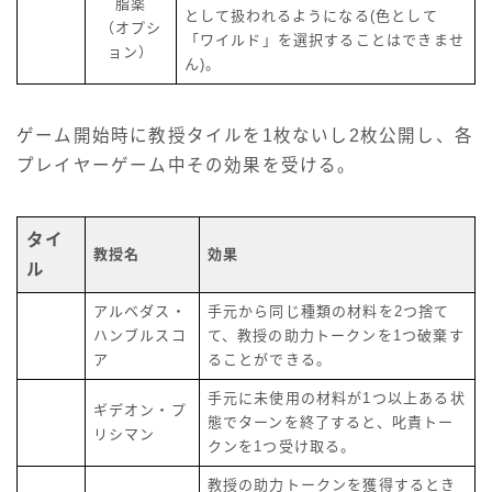
脂薬
として扱われるようになる(色として
（オプシ
「ワイルド」を選択することはできませ
ョン）
ん)。
ゲーム開始時に教授タイルを1枚ないし2枚公開し、各
プレイヤーゲーム中その効果を受ける。
タイ
教授名
効果
ル
アルベダス・
手元から同じ種類の材料を2つ捨て
ハンブルスコ
て、教授の助力トークンを1つ破棄す
ア
ることができる。
手元に未使用の材料が1つ以上ある状
ギデオン・プ
態でターンを終了すると、叱責トー
リシマン
クンを1つ受け取る。
教授の助力トークンを獲得するとき