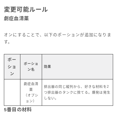
変更可能ルール
劇症血清薬
オンにすることで、以下のポーションが追加になりま
す。
ポー
ポーショ
ショ
効果
ン名
ン
劇症血清
排出器の同じ縦列から、好きな材料を2
薬
つ排出器のタンクに捨てる。爆発は発生
（オプシ
しない。
ョン）
5番目の材料