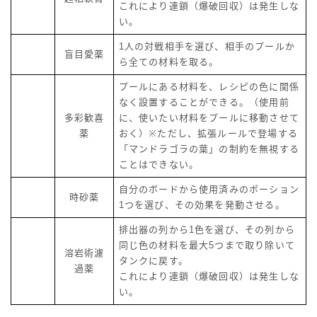
これにより連鎖（爆破回収）は発生しな
い。
1人の対戦相手を選び、相手のプールか
盲目愛薬
ら全ての材料を取る。
プールにある材料を、レシピの色に関係
なく設置することができる。（使用前
多彩歓喜
に、使いたい材料をプールに移動させて
薬
おく）※ただし、拡張ルールで登場する
「マンドラゴラの葉」の制約を無視する
ことはできない。
自分のボードから使用済みのポーション
時砂薬
1つを選び、その効果を発動させる。
排出器の列から1色を選び、その列から
同じ色の材料を最大5つまで取り除いて
溶岩術濾
タンクに戻す。
過薬
これにより連鎖（爆破回収）は発生しな
い。