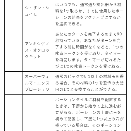
はいつでも、通常通り排出器から材
シ・ザン・シ
料を1つ取るか、すでに使用したポー
ュイモ
ションの効果をアクティブにするか
を選択できる。
あなたのターンを完了するのまで90
秒持っている。あなたがターンを完
アンキシゲノ
了する前に時間がなくなると、1つの
ス・オクロッ
叱責トークンを受け取り、タイマー
クキット
を再開します。タイマーが切れるた
びに1つの叱責トークンを受け取る。
オーバーウィ
通常のピックで8つ以上の材料玉を得
ルマ・エクス
る場合、その材料の1つを恐怖の大釜
プローシュワ
内の1つと交換することができる。
ポーションタイルに材料を配置する
ときは、下層から始めて上に進む必
要がある。ポーションの上層に玉を
初めて配置し、下層に1つ以上の穴が
残っている場合は、そのポーション