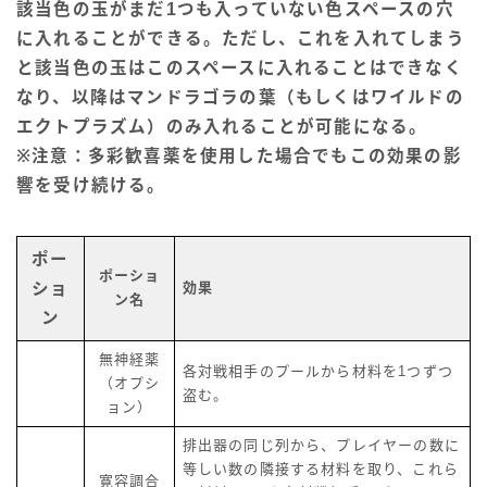
該当色の玉がまだ1つも入っていない色スペースの穴
に入れることができる。ただし、これを入れてしまう
と該当色の玉はこのスペースに入れることはできなく
なり、以降はマンドラゴラの葉（もしくはワイルドの
エクトプラズム）のみ入れることが可能になる。
※注意：多彩歓喜薬を使用した場合でもこの効果の影
響を受け続ける。
ポー
ポーショ
ショ
効果
ン名
ン
無神経薬
各対戦相手のプールから材料を1つずつ
（オプシ
盗む。
ョン）
排出器の同じ列から、プレイヤーの数に
等しい数の隣接する材料を取り、これら
寛容調合