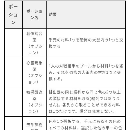
ポー
ポーショ
ショ
効果
ン名
ン
戦慄調合
薬
手元の材料1つを恐怖の大釜内の1つと交
（オプシ
換する
ョン）
心霊現象
1人の対戦相手のプールから材料1つを盗
薬
み、それを恐怖の大釜内の材料1つと交
（オプシ
換する。
ョン）
敏感醸造
排出器の同じ横列から同じ色の2つ以上
薬
の隣接する材料を取る(縦列ではありま
（オプシ
せん)。各列から取ることができる材料
ョン）
は1つだけです。爆発は発生しない。
色を1つ選択する。手元にあるその色の
無節操樹
すべての材料は、選択した他の単一の色