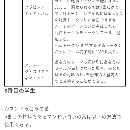
タイルに叱責トークンを配置する。
グラビシア・
ただし、罰せられるのは1回だけで
ティディガル
す。各ポーションタイルには最大1つ
の叱責トークンしか存在できませ
ん。そのポーションが完成したら、
叱責トークンをトークンプールに追
加する。
叱責トークン:所持する叱責トークン
ごとにゲーム終了時に1VPを失う。
あなたのターンの終わりにあなたの
アンティー
プールが満杯になった場合、あなた
ク・スリフテ
はその材料の1つを恐怖の大釜内の1
ィマインド
つと交換することができる。
6番目の学生
◎マンドラゴラの葉
5番目の材料であるマンドラゴラの葉は以下の方法で
使用できる。