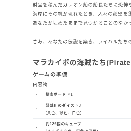
財宝を積んだガレオン船の船長たちに恐怖
海岸にその帆が現れたとき、人々の羨望を
あなたが埋めたままで見つかることのなか
さあ、あなたの伝説を築き、ライバルたち
マラカイボの海賊たち(Pirates 
ゲームの準備
内容物
・
探索ボード
×1
襲撃用のダイス
×3
・
(黄色、緑色、白色)
約125個のキューブ
・