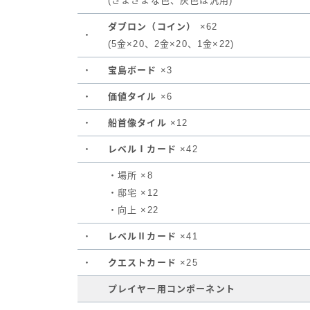
(さまざまな色、灰色は汎用)
ダブロン（コイン）
×62
・
(5金×20、2金×20、1金×22)
・
宝島ボード
×3
・
価値タイル
×6
・
船首像タイル
×12
・
レベルⅠカード
×42
・場所 ×8
・邸宅 ×12
・向上 ×22
・
レベルⅡカード
×41
・
クエストカード
×25
プレイヤー用コンポーネント