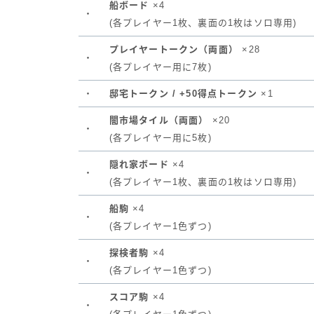
船ボード
×4
・
(各プレイヤー1枚、裏面の1枚はソロ専用)
プレイヤートークン（両面）
×28
・
(各プレイヤー用に7枚)
・
邸宅トークン / +50得点トークン
×1
闇市場タイル（両面）
×20
・
(各プレイヤー用に5枚)
隠れ家ボード
×4
・
(各プレイヤー1枚、裏面の1枚はソロ専用)
船駒
×4
・
(各プレイヤー1色ずつ)
探検者駒
×4
・
(各プレイヤー1色ずつ)
スコア駒
×4
・