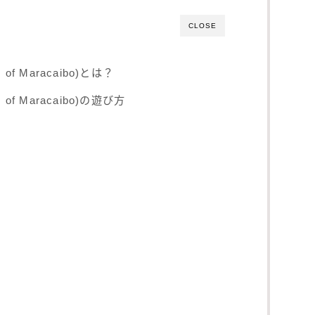
CLOSE
f Maracaibo)とは？
of Maracaibo)の遊び方