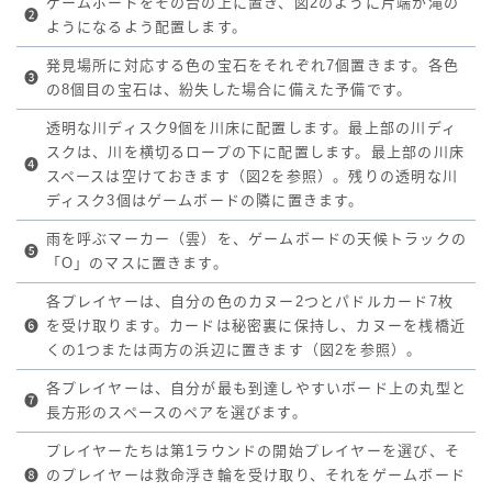
ゲームボードをその台の上に置き、図2のように片端が滝の
❷
ようになるよう配置します。
発見場所に対応する色の宝石をそれぞれ7個置きます。各色
❸
の8個目の宝石は、紛失した場合に備えた予備です。
透明な川ディスク9個を川床に配置します。最上部の川ディ
スクは、川を横切るロープの下に配置します。最上部の川床
❹
スペースは空けておきます（図2を参照）。残りの透明な川
ディスク3個はゲームボードの隣に置きます。
雨を呼ぶマーカー（雲）を、ゲームボードの天候トラックの
❺
「O」のマスに置きます。
各プレイヤーは、自分の色のカヌー2つとパドルカード7枚
❻
を受け取ります。カードは秘密裏に保持し、カヌーを桟橋近
くの1つまたは両方の浜辺に置きます（図2を参照）。
各プレイヤーは、自分が最も到達しやすいボード上の丸型と
❼
長方形のスペースのペアを選びます。
プレイヤーたちは第1ラウンドの開始プレイヤーを選び、そ
❽
のプレイヤーは救命浮き輪を受け取り、それをゲームボード