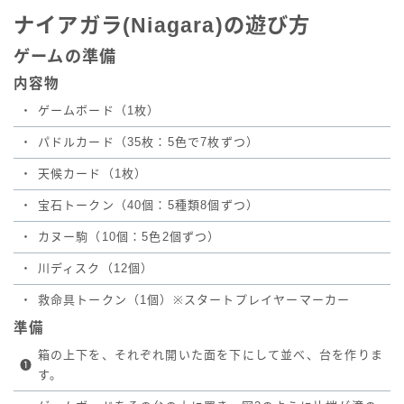
ナイアガラ(Niagara)の遊び方
ゲームの準備
内容物
・
ゲームボード（1枚）
・
パドルカード（35枚：5色で7枚ずつ）
・
天候カード（1枚）
・
宝石トークン（40個：5種類8個ずつ）
・
カヌー駒（10個：5色2個ずつ）
・
川ディスク（12個）
・
救命具トークン（1個）※スタートプレイヤーマーカー
準備
箱の上下を、それぞれ開いた面を下にして並べ、台を作りま
❶
す。