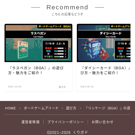
Recommend
こちらの記事もどうぞ
『ラスベガン（BGA）』の遊び
『ダイシーカード（BGA）』
方・魅力をご紹介！
び方・魅力をご紹介！
2022.10.09
2024.06.20
遊び方
遊
HOME
ボードゲームアリーナ
遊び方
『リンケージ（BGA）』の遊び
＞
＞
＞
運営者情報
プライバシーポリシー
お問い合わせ
2021–2026 くりボド