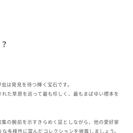
は？
甲虫は発見を待つ輝く宝石です。
された草原を巡って最も珍しく、最もまばゆい標本を
収集の腕前を示すきらめく証としながら、他の愛好家
うな多様性に富んだコレクションを披露しましょう。