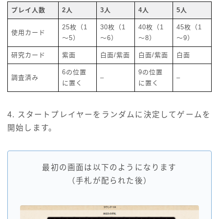
プレイ人数
2人
3人
4人
5人
25枚（1
30枚（1
40枚（1
45枚（1
使用カード
～5）
～6）
～8）
～9）
研究カード
紫面
白面/紫面
白面/紫面
白面
6の位置
9の位置
調査済み
–
–
に置く
に置く
4. スタートプレイヤーをランダムに決定してゲームを
開始します。
最初の画面は以下のようになります
（手札が配られた後）