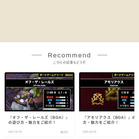
Recommend
こちらの記事もどうぞ
『オフ・ザ・レールズ（BGA）』
『アモリアクス（BGA）』の
の遊び方・魅力をご紹介！
方・魅力をご紹介！
2022.10.09
2026.02.06
遊び方
遊