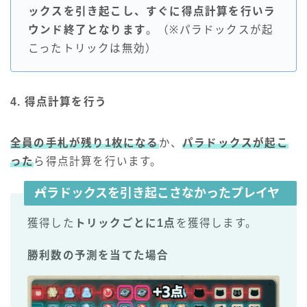
ックスを引き起こし、すぐに得点計算を行いラ
ウンド終了となります
。（※パラドックスが起
こったトリックは無効）
4. 得点計算を行う
全員の手札が残り1枚になる
か、
パラドックスが起こ
った
ら得点計算を行います。
パラドックスを引き起こさなかったプレイヤー
獲得した
トリックごとに1点
を獲得します。
勝利数の予測を当てた場合