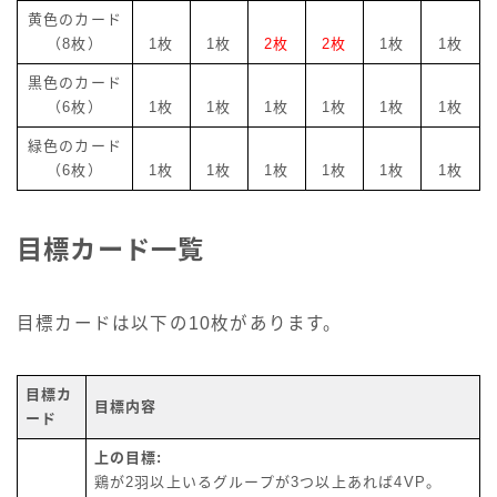
黄色のカード
（8枚）
1枚
1枚
2枚
2枚
1枚
1枚
黒色のカード
（6枚）
1枚
1枚
1枚
1枚
1枚
1枚
緑色のカード
（6枚）
1枚
1枚
1枚
1枚
1枚
1枚
目標カード一覧
目標カードは以下の10枚があります。
目標カ
目標内容
ード
上の目標:
鶏が2羽以上いるグループが3つ以上あれば4VP。