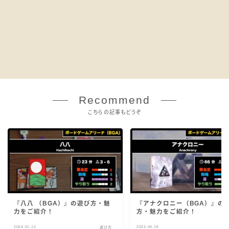
Recommend
こちらの記事もどうぞ
『八八 （BGA）』の遊び方・魅
『アナクロニー（BGA）』の
力をご紹介！
方・魅力をご紹介！
2024.01.12
2023.04.16
遊び方
遊