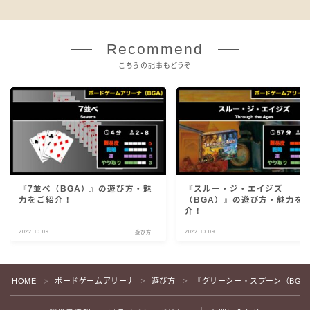
Recommend
こちらの記事もどうぞ
『7並べ（BGA）』の遊び方・魅
『スルー・ジ・エイジズ
力をご紹介！
（BGA）』の遊び方・魅力を
介！
2022.10.09
2022.10.09
遊び方
遊
HOME
ボードゲームアリーナ
遊び方
『グリーシー・スプーン（BG
＞
＞
＞