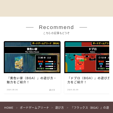
Recommend
こちらの記事もどうぞ
『黄色い家（BGA）』の遊び方・
『ドブロ（BGA）』の遊び方
魅力をご紹介！
力をご紹介！
2024.09.06
2024.03.09
遊び方
遊
HOME
ボードゲームアリーナ
遊び方
『フラックス（BGA）』の遊び
＞
＞
＞